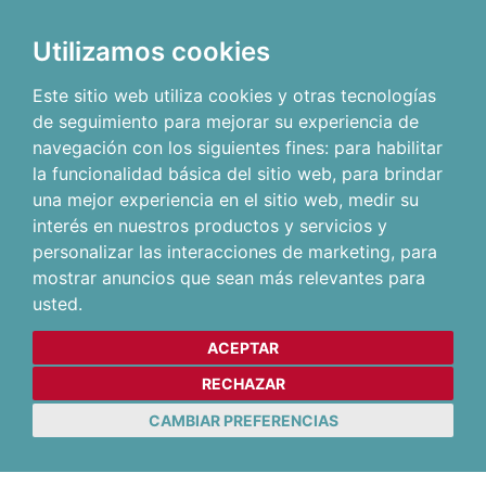
Utilizamos cookies
Este sitio web utiliza cookies y otras tecnologías
de seguimiento para mejorar su experiencia de
navegación con los siguientes fines:
para habilitar
la funcionalidad básica del sitio web
,
para brindar
una mejor experiencia en el sitio web
,
medir su
interés en nuestros productos y servicios y
personalizar las interacciones de marketing
,
para
mostrar anuncios que sean más relevantes para
usted
.
ACEPTAR
RECHAZAR
CAMBIAR PREFERENCIAS