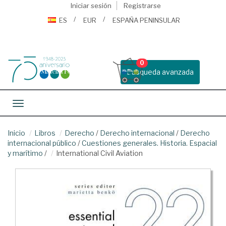
Iniciar sesión
Registrarse
ES
EUR
ESPAÑA PENINSULAR
0
Busqueda avanzada
Toggle navigation
Inicio
Libros
Derecho
/
Derecho internacional
/
Derecho
internacional público
/
Cuestiones generales. Historia. Espacial
y marítimo
/
International Civil Aviation