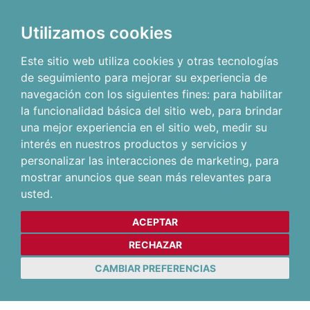
Utilizamos cookies
Este sitio web utiliza cookies y otras tecnologías
de seguimiento para mejorar su experiencia de
navegación con los siguientes fines:
para habilitar
la funcionalidad básica del sitio web
,
para brindar
una mejor experiencia en el sitio web
,
medir su
interés en nuestros productos y servicios y
personalizar las interacciones de marketing
,
para
mostrar anuncios que sean más relevantes para
usted
.
ACEPTAR
RECHAZAR
CAMBIAR PREFERENCIAS