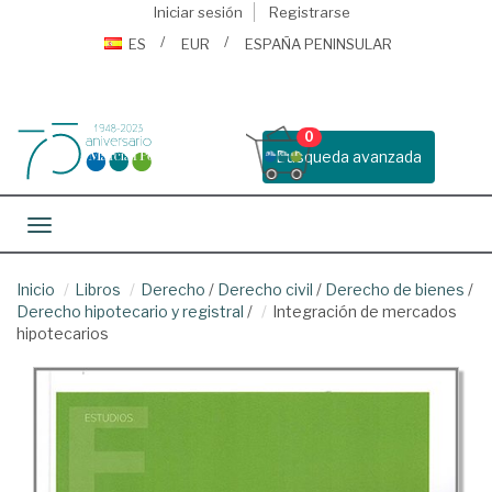
Iniciar sesión
Registrarse
ES
EUR
ESPAÑA PENINSULAR
0
Busqueda avanzada
Toggle navigation
Inicio
Libros
Derecho
/
Derecho civil
/
Derecho de bienes
/
Derecho hipotecario y registral
/
Integración de mercados
hipotecarios