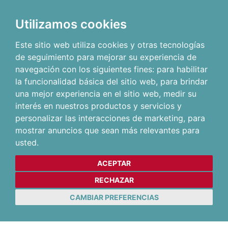
Utilizamos cookies
Este sitio web utiliza cookies y otras tecnologías
de seguimiento para mejorar su experiencia de
navegación con los siguientes fines:
para habilitar
la funcionalidad básica del sitio web
,
para brindar
una mejor experiencia en el sitio web
,
medir su
interés en nuestros productos y servicios y
personalizar las interacciones de marketing
,
para
mostrar anuncios que sean más relevantes para
usted
.
ACEPTAR
RECHAZAR
CAMBIAR PREFERENCIAS