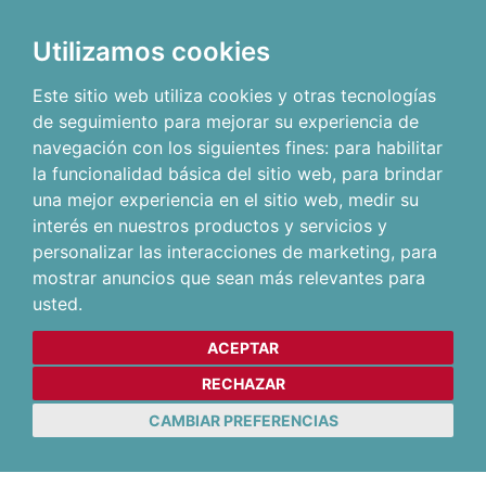
Utilizamos cookies
Este sitio web utiliza cookies y otras tecnologías
de seguimiento para mejorar su experiencia de
navegación con los siguientes fines:
para habilitar
la funcionalidad básica del sitio web
,
para brindar
una mejor experiencia en el sitio web
,
medir su
interés en nuestros productos y servicios y
personalizar las interacciones de marketing
,
para
mostrar anuncios que sean más relevantes para
usted
.
ACEPTAR
RECHAZAR
CAMBIAR PREFERENCIAS