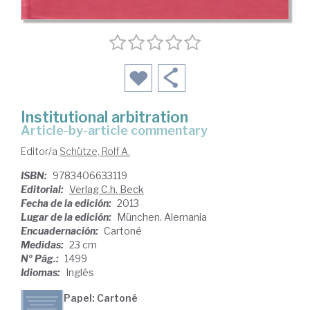
Institutional arbitration
article-by-article commentary
Editor/a
Schütze, Rolf A.
ISBN:
9783406633119
Editorial:
Verlag C.h. Beck
Fecha de la edición:
2013
Lugar de la edición:
München. Alemania
Encuadernación:
Cartoné
Medidas:
23 cm
Nº Pág.:
1499
Idiomas:
Inglés
Papel: Cartoné