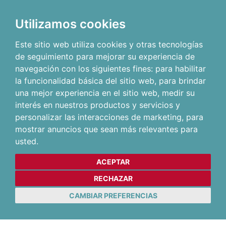
Utilizamos cookies
Este sitio web utiliza cookies y otras tecnologías
de seguimiento para mejorar su experiencia de
navegación con los siguientes fines:
para habilitar
la funcionalidad básica del sitio web
,
para brindar
una mejor experiencia en el sitio web
,
medir su
interés en nuestros productos y servicios y
personalizar las interacciones de marketing
,
para
mostrar anuncios que sean más relevantes para
usted
.
ACEPTAR
RECHAZAR
CAMBIAR PREFERENCIAS