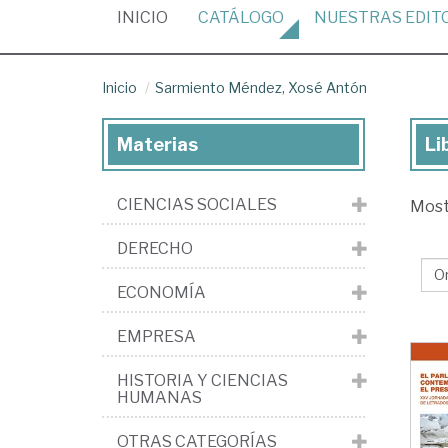
(CURRENT)
INICIO
CATÁLOGO
NUESTRAS
EDIT
Inicio
Sarmiento Méndez, Xosé Antón
Materias
Li
Lib
de
CIENCIAS SOCIALES
Mos
Sa
Mé
DERECHO
Xo
ECONOMÍA
An
EMPRESA
HISTORIA Y CIENCIAS
HUMANAS
OTRAS CATEGORÍAS