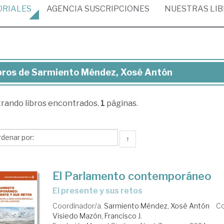
ORIALES
AGENCIA
SUSCRIPCIONES
NUESTRAS
LI
bros de Sarmiento Méndez, Xosé Antón
ros
trando
libros encontrados.
1
páginas.
rmiento
ndez,
sé
↑
tón
El Parlamento contemporáneo
el presente y sus retos
Coordinador/a.
Sarmiento Méndez, Xosé Antón
Co
Visiedo Mazón, Francisco J.