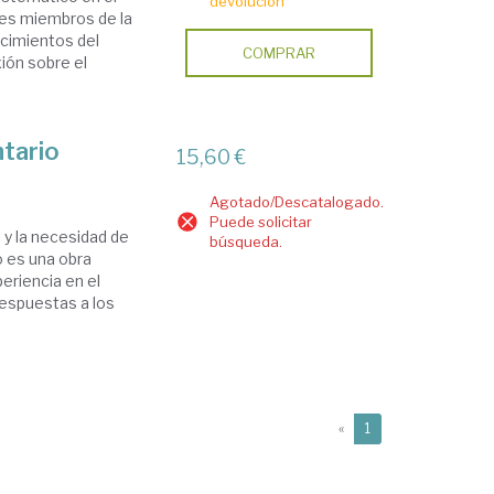
devolución
les miembros de la
ocimientos del
COMPRAR
ión sobre el
ntario
15,60 €
Agotado/Descatalogado.
Puede solicitar
 y la necesidad de
búsqueda.
o es una obra
eriencia en el
respuestas a los
(current)
«
1