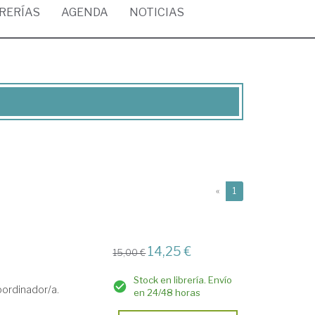
BRERÍAS
AGENDA
NOTICIAS
(current)
«
1
14,25 €
15,00 €
Stock en librería. Envío
ordinador/a.
en 24/48 horas