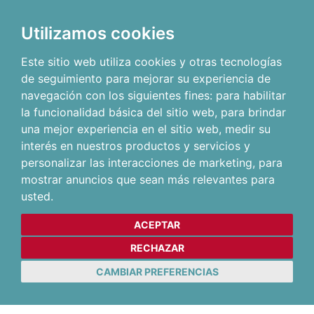
Utilizamos cookies
Este sitio web utiliza cookies y otras tecnologías
de seguimiento para mejorar su experiencia de
navegación con los siguientes fines:
para habilitar
la funcionalidad básica del sitio web
,
para brindar
una mejor experiencia en el sitio web
,
medir su
interés en nuestros productos y servicios y
personalizar las interacciones de marketing
,
para
mostrar anuncios que sean más relevantes para
usted
.
ACEPTAR
RECHAZAR
CAMBIAR PREFERENCIAS