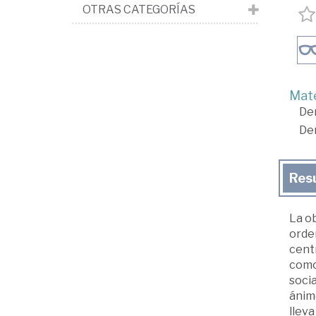
OTRAS CATEGORÍAS
Mate
De
De
Res
La ob
orden
centr
como 
socia
ánimo
lleva