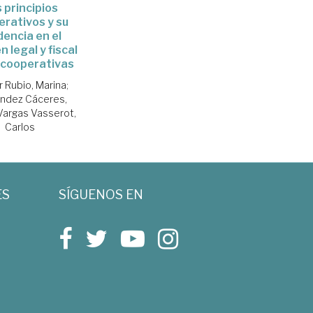
 principios
rativos y su
dencia en el
 legal y fiscal
 cooperativas
r Rubio, Marina
;
ndez Cáceres,
Vargas Vasserot,
Carlos
ES
SÍGUENOS EN