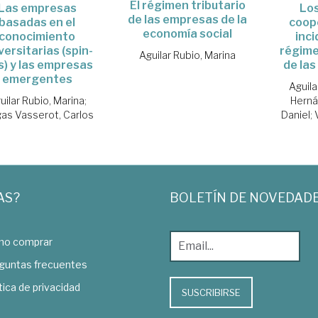
El régimen tributario
Las empresas
Los
de las empresas de la
basadas en el
coope
economía social
conocimiento
inci
versitarias (spin-
régimen
Aguilar Rubio, Marina
s) y las empresas
de las
emergentes
Aguila
uilar Rubio, Marina
;
Herná
gas Vasserot, Carlos
Daniel
;
AS?
BOLETÍN DE NOVEDAD
o comprar
guntas frecuentes
tica de privacidad
SUSCRIBIRSE