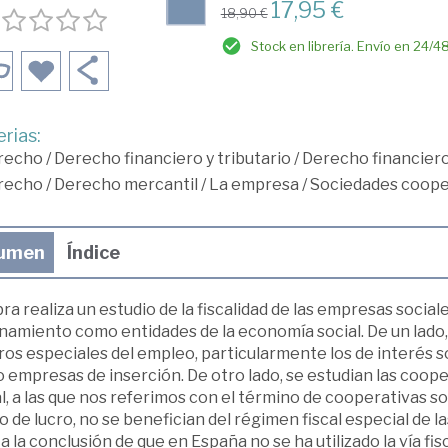
17,95 €
18,90 €
Stock en librería. Envío en 24/4
rias:
recho
/
Derecho financiero y tributario
/
Derecho financier
recho
/
Derecho mercantil
/
La empresa
/
Sociedades cooper
umen
Índice
ra realiza un estudio de la fiscalidad de las empresas soci
amiento como entidades de la economía social. De un lado, s
os especiales del empleo, particularmente los de interés so
empresas de inserción. De otro lado, se estudian las coopera
l, a las que nos referimos con el término de cooperativas so
 de lucro, no se benefician del régimen fiscal especial de las
 a la conclusión de que en España no se ha utilizado la vía fi