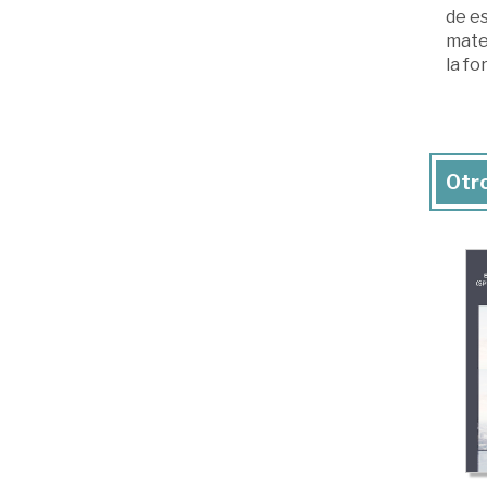
de es
mater
la fo
Otro