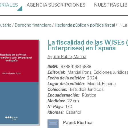
ORIALES
AGENCIA
SUSCRIPCIONES
NUESTRAS
LI
butario
/
Derecho financiero
/
Hacienda pública y política fiscal
/
La 
La fiscalidad de las WISEs 
Enterprises) en España
Aguilar Rubio, Marina
ISBN:
9788413816838
Editorial:
Marcial Pons, Ediciones Jurídica
Fecha de la edición:
2024
Lugar de la edición:
Madrid. España
Colección:
Estudios Jurídicos
Encuadernación:
Rústica
Medidas:
22 cm
Nº Pág.:
170
Idiomas:
Español
Papel: Rústica