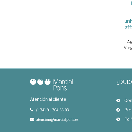
uni
off
Ag
Var
¿DUD
Atención al cliente
Com
Pre
(+34) 91 304 33 03
Polí
atencion@marcialpons.es