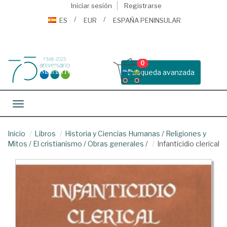
Iniciar sesión
Registrarse
ES
EUR
ESPAÑA PENINSULAR
0
Busqueda avanzada
Toggle navigation
Inicio
Libros
Historia y Ciencias Humanas
/
Religiones y
Mitos
/
El cristianismo
/
Obras generales
/
Infanticidio clerical