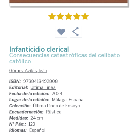
Infanticidio clerical
consecuencias catastróficas del celibato
católico
Gómez Avilés, Iván
ISBN:
9788418492808
Editorial:
Última Línea
Fecha de la edición:
2024
Lugar de la edición:
Málaga. España
Colección:
Última Línea de Ensayo
Encuadernación:
Rústica
Medidas:
24 cm
Nº Pág.:
123
Idiomas:
Español