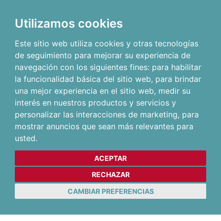
Utilizamos cookies
Este sitio web utiliza cookies y otras tecnologías
de seguimiento para mejorar su experiencia de
navegación con los siguientes fines:
para habilitar
la funcionalidad básica del sitio web
,
para brindar
una mejor experiencia en el sitio web
,
medir su
interés en nuestros productos y servicios y
personalizar las interacciones de marketing
,
para
mostrar anuncios que sean más relevantes para
usted
.
ACEPTAR
RECHAZAR
CAMBIAR PREFERENCIAS