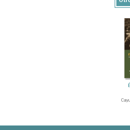
Otro
É
Cayu