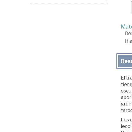
Mate
De
His
Res
El t
tiem
oscur
apor
gran 
tard
Los c
lecci