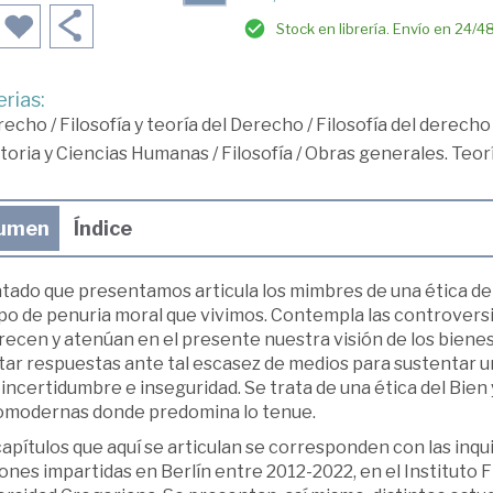
Stock en librería. Envío en 24/4
rias:
recho
/
Filosofía y teoría del Derecho
/
Filosofía del derecho
toria y Ciencias Humanas
/
Filosofía
/
Obras generales. Teor
umen
Índice
ratado que presentamos articula los mimbres de una ética de
po de penuria moral que vivimos. Contempla las controver
ecen y atenúan en el presente nuestra visión de los bienes 
tar respuestas ante tal escasez de medios para sustentar u
incertidumbre e inseguridad. Se trata de una ética del Bien 
omodernas donde predomina lo tenue.
apítulos que aquí se articulan se corresponden con las inqu
ones impartidas en Berlín entre 2012-2022, en el Instituto Fil