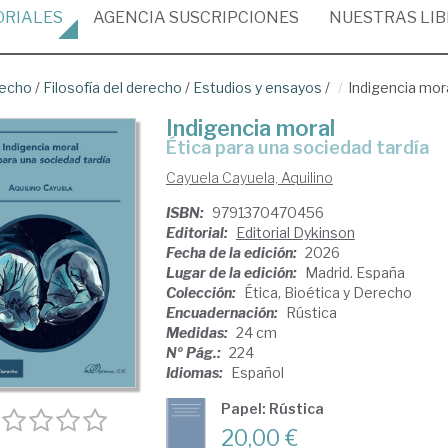
ORIALES
AGENCIA
SUSCRIPCIONES
NUESTRAS
LI
recho
/
Filosofía del derecho
/
Estudios y ensayos
/
Indigencia mor
Indigencia moral
Ética para una sociedad tardía
Cayuela Cayuela, Aquilino
ISBN:
9791370470456
Editorial:
Editorial Dykinson
Fecha de la edición:
2026
Lugar de la edición:
Madrid. España
Colección:
Ética, Bioética y Derecho
Encuadernación:
Rústica
Medidas:
24 cm
Nº Pág.:
224
Idiomas:
Español
Papel: Rústica
20,00 €