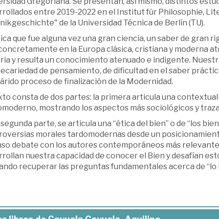
rsidad Gregoriana. Se presentan, así mismo, distintos estu
rollados entre 2019-2022 en el Institut für Philosophie, Li
ikgeschichte" de la Universidad Técnica de Berlín (TU).
ica que fue alguna vez una gran ciencia, un saber de gran r
oncretamente en la Europa clásica, cristiana y moderna atr
ria y resulta un conocimiento atenuado e indigente. Nuestra
ecariedad de pensamiento, de dificultad en el saber prácti
árido proceso de finalización de la Modernidad.
xto consta de dos partes: la primera articula una contextuali
moderno, mostrando los aspectos más sociológicos y trazand
 segunda parte, se articula una “ética del bien” o de “los bi
roversias morales tardomodernas desde un posicionamiento 
nso debate con los autores contemporáneos más relevantes.
rollan nuestra capacidad de conocer el Bien y desafían est
ando recuperar las preguntas fundamentales acerca de “lo 