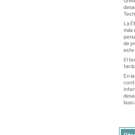
Unive
desar
Techn
La Ét
más c
penu
de pr
este 
El te
tardo
En la
cont
inte
desar
busc