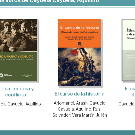
s libros de Cayuela Cayuela, Aquilino
tica, política y
Étic
El curso de la historia
conflicto
d
Arjomandi, Arash
;
Cayuela
ela Cayuela, Aquilino
Cayuela 
Cayuela, Aquilino
;
Rus,
Salvador
;
Vara Martín, Julián