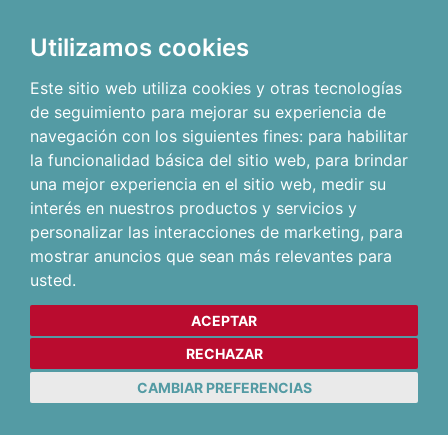
Utilizamos cookies
Este sitio web utiliza cookies y otras tecnologías
de seguimiento para mejorar su experiencia de
navegación con los siguientes fines:
para habilitar
la funcionalidad básica del sitio web
,
para brindar
una mejor experiencia en el sitio web
,
medir su
interés en nuestros productos y servicios y
personalizar las interacciones de marketing
,
para
mostrar anuncios que sean más relevantes para
usted
.
ACEPTAR
RECHAZAR
CAMBIAR PREFERENCIAS