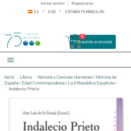
Iniciar sesión
Registrarse
ES
EUR
ESPAÑA PENINSULAR
0
Busqueda avanzada
Toggle navigation
Inicio
Libros
Historia y Ciencias Humanas
/
Historia de
España
/
Edad Contemporánea
/
La II República Española
/
Indalecio Prieto