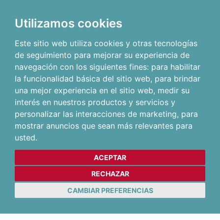
Utilizamos cookies
Este sitio web utiliza cookies y otras tecnologías
de seguimiento para mejorar su experiencia de
navegación con los siguientes fines:
para habilitar
la funcionalidad básica del sitio web
,
para brindar
una mejor experiencia en el sitio web
,
medir su
interés en nuestros productos y servicios y
personalizar las interacciones de marketing
,
para
mostrar anuncios que sean más relevantes para
usted
.
ACEPTAR
RECHAZAR
CAMBIAR PREFERENCIAS