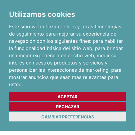
Utilizamos cookies
Este sitio web utiliza cookies y otras tecnologías
de seguimiento para mejorar su experiencia de
navegación con los siguientes fines:
para habilitar
la funcionalidad básica del sitio web
,
para brindar
una mejor experiencia en el sitio web
,
medir su
interés en nuestros productos y servicios y
personalizar las interacciones de marketing
,
para
mostrar anuncios que sean más relevantes para
usted
.
ACEPTAR
RECHAZAR
CAMBIAR PREFERENCIAS