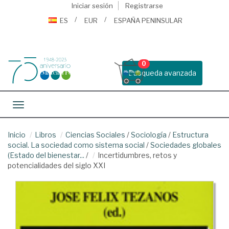
Iniciar sesión
Registrarse
ES
EUR
ESPAÑA PENINSULAR
0
Busqueda avanzada
Toggle navigation
Inicio
Libros
Ciencias Sociales
/
Sociología
/
Estructura
social. La sociedad como sistema social
/
Sociedades globales
(Estado del bienestar...
/
Incertidumbres, retos y
potencialidades del siglo XXI