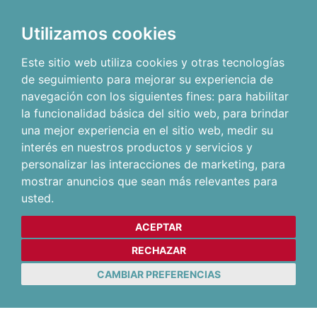
Utilizamos cookies
Este sitio web utiliza cookies y otras tecnologías
de seguimiento para mejorar su experiencia de
navegación con los siguientes fines:
para habilitar
la funcionalidad básica del sitio web
,
para brindar
una mejor experiencia en el sitio web
,
medir su
interés en nuestros productos y servicios y
personalizar las interacciones de marketing
,
para
mostrar anuncios que sean más relevantes para
usted
.
ACEPTAR
RECHAZAR
CAMBIAR PREFERENCIAS