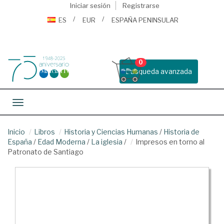
Iniciar sesión
Registrarse
ES
EUR
ESPAÑA PENINSULAR
0
Busqueda avanzada
Toggle navigation
Inicio
Libros
Historia y Ciencias Humanas
/
Historia de
España
/
Edad Moderna
/
La iglesia
/
Impresos en torno al
Patronato de Santiago