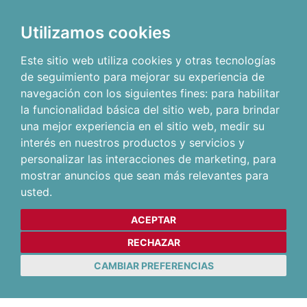
Utilizamos cookies
Este sitio web utiliza cookies y otras tecnologías
de seguimiento para mejorar su experiencia de
navegación con los siguientes fines:
para habilitar
la funcionalidad básica del sitio web
,
para brindar
una mejor experiencia en el sitio web
,
medir su
interés en nuestros productos y servicios y
personalizar las interacciones de marketing
,
para
mostrar anuncios que sean más relevantes para
usted
.
ACEPTAR
RECHAZAR
CAMBIAR PREFERENCIAS