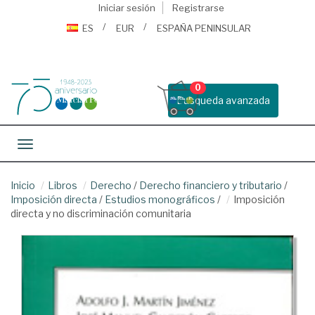
Iniciar sesión
Registrarse
ES
EUR
ESPAÑA PENINSULAR
0
Busqueda avanzada
Toggle navigation
Inicio
Libros
Derecho
/
Derecho financiero y tributario
/
Imposición directa
/
Estudios monográficos
/
Imposición
directa y no discriminación comunitaria