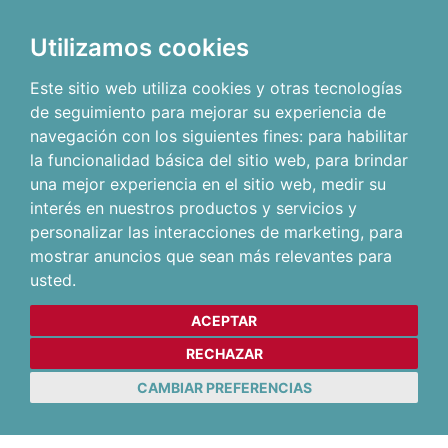
Utilizamos cookies
Este sitio web utiliza cookies y otras tecnologías
de seguimiento para mejorar su experiencia de
navegación con los siguientes fines:
para habilitar
la funcionalidad básica del sitio web
,
para brindar
una mejor experiencia en el sitio web
,
medir su
interés en nuestros productos y servicios y
personalizar las interacciones de marketing
,
para
mostrar anuncios que sean más relevantes para
usted
.
ACEPTAR
RECHAZAR
CAMBIAR PREFERENCIAS