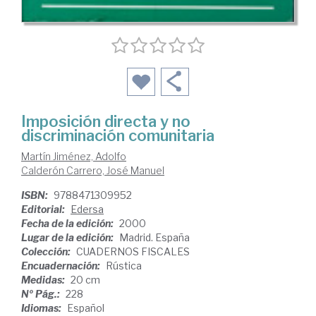
Imposición directa y no
discriminación comunitaria
Martín Jiménez, Adolfo
Calderón Carrero, José Manuel
ISBN:
9788471309952
Editorial:
Edersa
Fecha de la edición:
2000
Lugar de la edición:
Madrid. España
Colección:
CUADERNOS FISCALES
Encuadernación:
Rústica
Medidas:
20 cm
Nº Pág.:
228
Idiomas:
Español