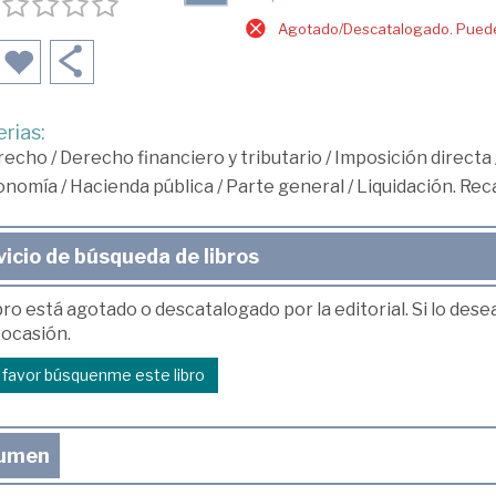
Agotado/Descatalogado. Puede 
rias:
recho
/
Derecho financiero y tributario
/
Imposición directa
onomía
/
Hacienda pública
/
Parte general
/
Liquidación. Rec
vicio de búsqueda de libros
bro está agotado o descatalogado por la editorial. Si lo des
 ocasión.
r favor búsquenme este libro
umen