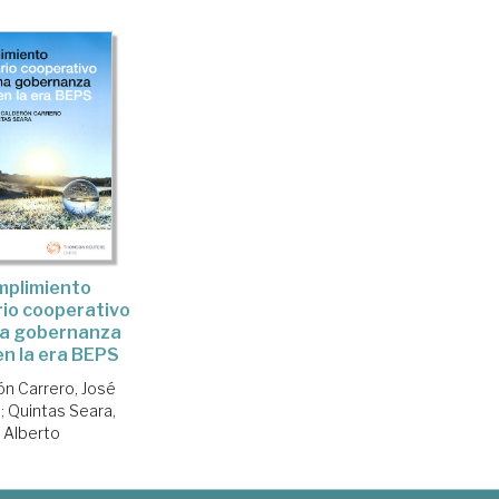
mplimiento
rio cooperativo
na gobernanza
 en la era BEPS
ón Carrero, José
l
;
Quintas Seara,
Alberto