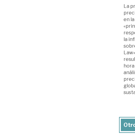
La p
preci
en la
«prin
resp
la in
sobre
Law»
resul
hora 
análi
prec
glob
susta
Otro