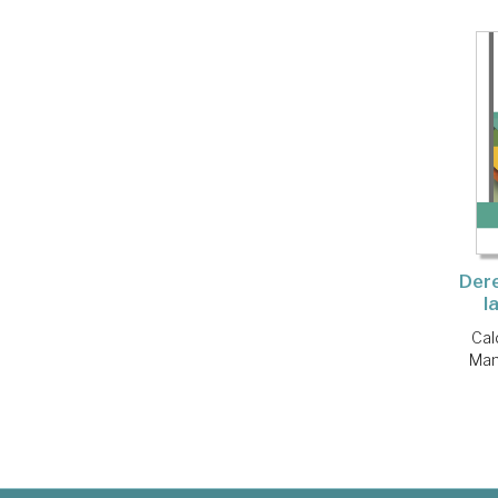
Dere
l
Cal
Man