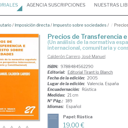
ORIALES
AGENCIA
SUSCRIPCIONES
NUESTRAS
LI
butario
/
Imposición directa
/
Impuesto sobre sociedades
/
Precio
Precios de Transferencia 
(un análisis de la normativa española desde una perspectiva
internacional, comunitaria y cons
Calderón Carrero, José Manuel
ISBN:
9788484562290
Editorial:
Editorial Tirant lo Blanch
Fecha de la edición:
2005
Lugar de la edición:
Valencia. España
Encuadernación:
Rústica
Medidas:
21 cm
Nº Pág.:
189
Idiomas:
Español
Papel: Rústica
19,00 €