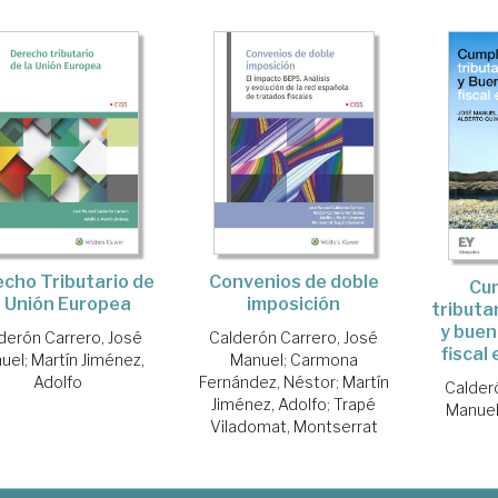
Convenios de doble
cho Tributario de
Cu
imposición
a Unión Europea
tributa
y bue
Calderón Carrero, José
derón Carrero, José
fiscal
Manuel
;
Carmona
uel
;
Martín Jiménez,
Fernández, Néstor
;
Martín
Adolfo
Calder
Jiménez, Adolfo
;
Trapé
Manue
Viladomat, Montserrat