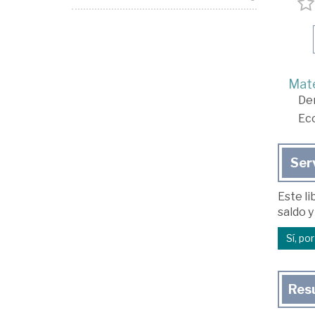
Mate
De
Ec
Ser
Este li
saldo y
Sí, po
Res