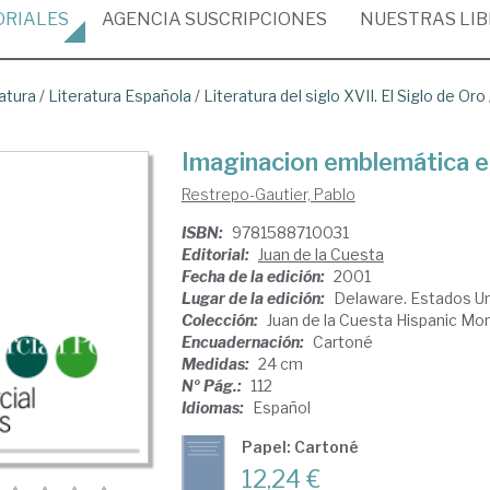
ORIALES
AGENCIA
SUSCRIPCIONES
NUESTRAS
LI
atura
/
Literatura Española
/
Literatura del siglo XVII. El Siglo de Oro
Imaginacion emblemática en
Restrepo-Gautier, Pablo
ISBN:
9781588710031
Editorial:
Juan de la Cuesta
Fecha de la edición:
2001
Lugar de la edición:
Delaware. Estados U
Colección:
Juan de la Cuesta Hispanic M
Encuadernación:
Cartoné
Medidas:
24 cm
Nº Pág.:
112
Idiomas:
Español
Papel: Cartoné
12,24 €