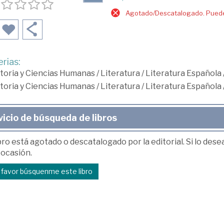
Agotado/Descatalogado. Puede 
rias:
toria y Ciencias Humanas
/
Literatura
/
Literatura Española
toria y Ciencias Humanas
/
Literatura
/
Literatura Española
vicio de búsqueda de libros
bro está agotado o descatalogado por la editorial. Si lo des
 ocasión.
r favor búsquenme este libro