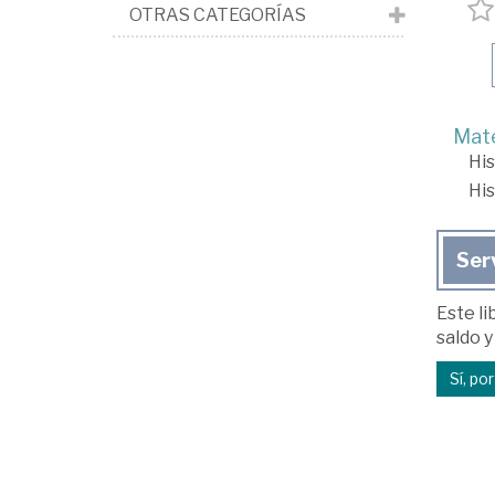
OTRAS CATEGORÍAS
Mate
His
His
Ser
Este li
saldo y
Sí, po