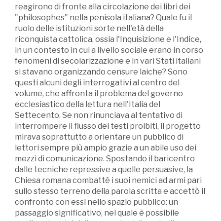
reagirono di fronte alla circolazione dei libri dei
"philosophes" nella penisola italiana? Quale fu il
ruolo delle istituzioni sorte nell'età della
riconquista cattolica, ossia l'Inquisizione e l'Indice,
in un contesto in cui a livello sociale erano in corso
fenomeni di secolarizzazione e in vari Stati italiani
si stavano organizzando censure laiche? Sono
questi alcuni degli interrogativi al centro del
volume, che affronta il problema del governo
ecclesiastico della lettura nell'Italia del
Settecento. Se non rinunciava al tentativo di
interrompere il flusso dei testi proibiti, il progetto
mirava soprattutto a orientare un pubblico di
lettori sempre più ampio grazie a un abile uso dei
mezzi di comunicazione. Spostando il baricentro
dalle tecniche repressive a quelle persuasive, la
Chiesa romana combatté i suoi nemici ad armi pari
sullo stesso terreno della parola scritta e accettò il
confronto con essi nello spazio pubblico: un
passaggio significativo, nel quale è possibile