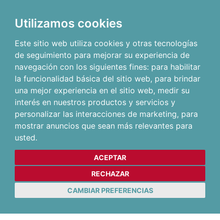
Utilizamos cookies
Este sitio web utiliza cookies y otras tecnologías
de seguimiento para mejorar su experiencia de
navegación con los siguientes fines:
para habilitar
la funcionalidad básica del sitio web
,
para brindar
una mejor experiencia en el sitio web
,
medir su
interés en nuestros productos y servicios y
personalizar las interacciones de marketing
,
para
mostrar anuncios que sean más relevantes para
usted
.
ACEPTAR
RECHAZAR
CAMBIAR PREFERENCIAS