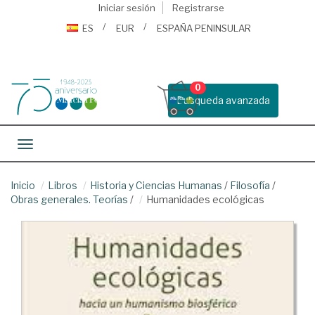
Iniciar sesión
Registrarse
ES
EUR
ESPAÑA PENINSULAR
0
Busqueda avanzada
Toggle navigation
Inicio
Libros
Historia y Ciencias Humanas
/
Filosofía
/
Obras generales. Teorías
/
Humanidades ecológicas