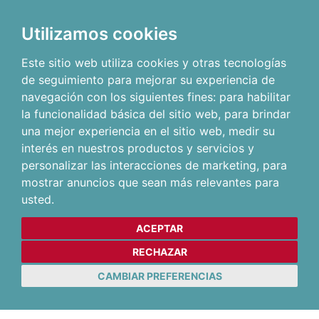
Utilizamos cookies
Este sitio web utiliza cookies y otras tecnologías
de seguimiento para mejorar su experiencia de
navegación con los siguientes fines:
para habilitar
la funcionalidad básica del sitio web
,
para brindar
una mejor experiencia en el sitio web
,
medir su
interés en nuestros productos y servicios y
personalizar las interacciones de marketing
,
para
mostrar anuncios que sean más relevantes para
usted
.
ACEPTAR
RECHAZAR
CAMBIAR PREFERENCIAS