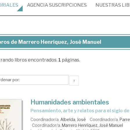
ORIALES
AGENCIA
SUSCRIPCIONES
NUESTRAS
LI
bros de Marrero Henríquez, José Manuel
ros
trando
libros encontrados.
1
páginas.
rrero
ríquez,
sé
↑
nuel
Humanidades ambientales
pensamiento, arte y relatos para el siglo d
Coordinador/a.
Albelda, José
Coordinador/a.
Parre
Coordinador/a.
Marrero Henríquez, José Manuel