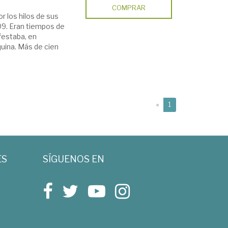
COMPRAR
r los hilos de sus
09. Eran tiempos de
ifestaba, en
quina. Más de cien
(current)
«
1
ES
SÍGUENOS EN