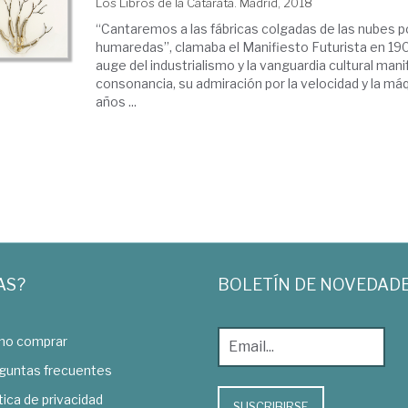
Los Libros de la Catarata. Madrid, 2018
“Cantaremos a las fábricas colgadas de las nubes po
humaredas”, clamaba el Manifiesto Futurista en 19
auge del industrialismo y la vanguardia cultural man
consonancia, su admiración por la velocidad y la má
años ...
AS?
BOLETÍN DE NOVEDAD
o comprar
guntas frecuentes
tica de privacidad
SUSCRIBIRSE