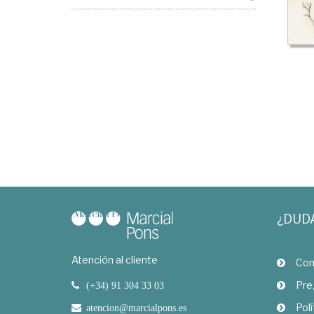
¿DUD
Atención al cliente
Com
Pre
(+34) 91 304 33 03
Polí
atencion@marcialpons.es