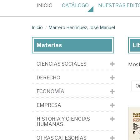
(CURRENT)
INICIO
CATÁLOGO
NUESTRAS
EDIT
Inicio
Marrero Henríquez, José Manuel
Materias
Li
Lib
de
CIENCIAS SOCIALES
Mos
Ma
Hen
DERECHO
Jo
ECONOMÍA
Ma
EMPRESA
HISTORIA Y CIENCIAS
HUMANAS
OTRAS CATEGORÍAS