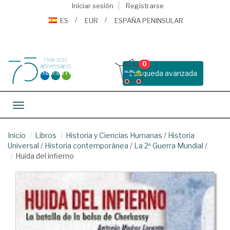
Iniciar sesión
Registrarse
ES
EUR
ESPAÑA PENINSULAR
0
Busqueda avanzada
Toggle navigation
Inicio
Libros
Historia y Ciencias Humanas
/
Historia
Universal
/
Historia contemporánea
/
La 2ª Guerra Mundial
/
Huida del infierno