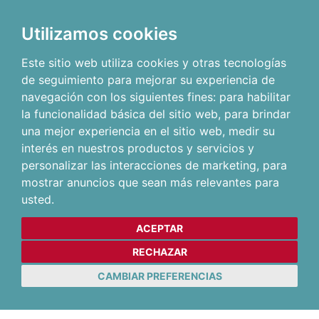
Utilizamos cookies
Este sitio web utiliza cookies y otras tecnologías
de seguimiento para mejorar su experiencia de
navegación con los siguientes fines:
para habilitar
la funcionalidad básica del sitio web
,
para brindar
una mejor experiencia en el sitio web
,
medir su
interés en nuestros productos y servicios y
personalizar las interacciones de marketing
,
para
mostrar anuncios que sean más relevantes para
usted
.
ACEPTAR
RECHAZAR
CAMBIAR PREFERENCIAS