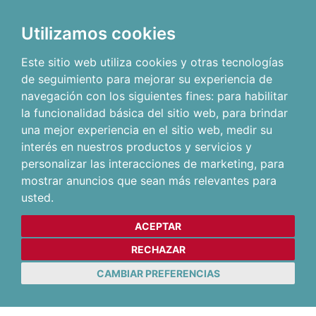
Utilizamos cookies
Este sitio web utiliza cookies y otras tecnologías
de seguimiento para mejorar su experiencia de
navegación con los siguientes fines:
para habilitar
la funcionalidad básica del sitio web
,
para brindar
una mejor experiencia en el sitio web
,
medir su
interés en nuestros productos y servicios y
personalizar las interacciones de marketing
,
para
mostrar anuncios que sean más relevantes para
usted
.
ACEPTAR
RECHAZAR
CAMBIAR PREFERENCIAS