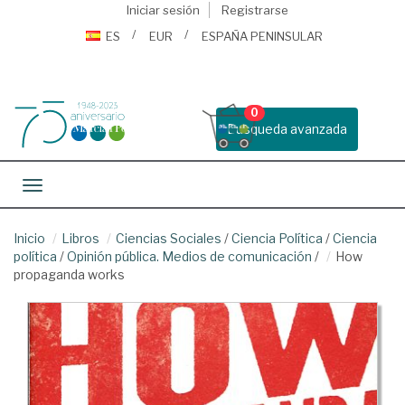
Iniciar sesión
Registrarse
ES
EUR
ESPAÑA PENINSULAR
0
Busqueda avanzada
Toggle navigation
Inicio
Libros
Ciencias Sociales
/
Ciencia Política
/
Ciencia
política
/
Opinión pública. Medios de comunicación
/
How
propaganda works