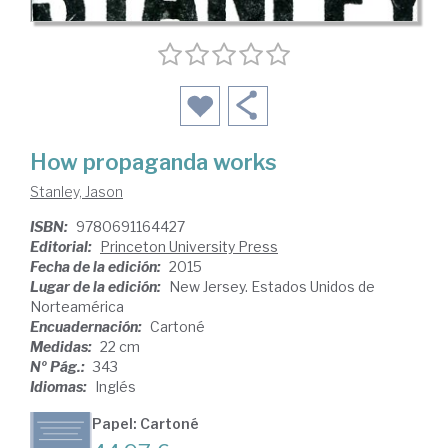
How propaganda works
Stanley, Jason
ISBN:
9780691164427
Editorial:
Princeton University Press
Fecha de la edición:
2015
Lugar de la edición:
New Jersey. Estados Unidos de
Norteamérica
Encuadernación:
Cartoné
Medidas:
22 cm
Nº Pág.:
343
Idiomas:
Inglés
Papel: Cartoné