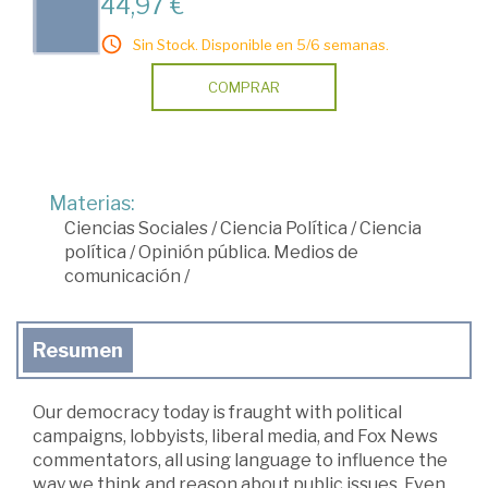
44,97 €
Sin Stock. Disponible en 5/6 semanas.
COMPRAR
Materias:
Ciencias Sociales
/
Ciencia Política
/
Ciencia
política
/
Opinión pública. Medios de
comunicación
/
Resumen
Our democracy today is fraught with political
campaigns, lobbyists, liberal media, and Fox News
commentators, all using language to influence the
way we think and reason about public issues. Even