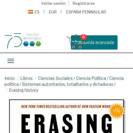
Iniciar sesión
Registrarse
ES
EUR
ESPAÑA PENINSULAR
0
Busqueda avanzada
Toggle navigation
Inicio
Libros
Ciencias Sociales
/
Ciencia Política
/
Ciencia
política
/
Sistemas autoritarios, totalitarios y dictaduras
/
Erasing history