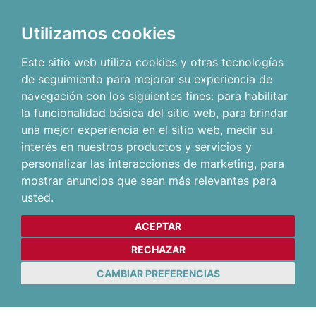
Utilizamos cookies
Este sitio web utiliza cookies y otras tecnologías
de seguimiento para mejorar su experiencia de
navegación con los siguientes fines:
para habilitar
la funcionalidad básica del sitio web
,
para brindar
una mejor experiencia en el sitio web
,
medir su
interés en nuestros productos y servicios y
personalizar las interacciones de marketing
,
para
mostrar anuncios que sean más relevantes para
usted
.
ACEPTAR
RECHAZAR
CAMBIAR PREFERENCIAS