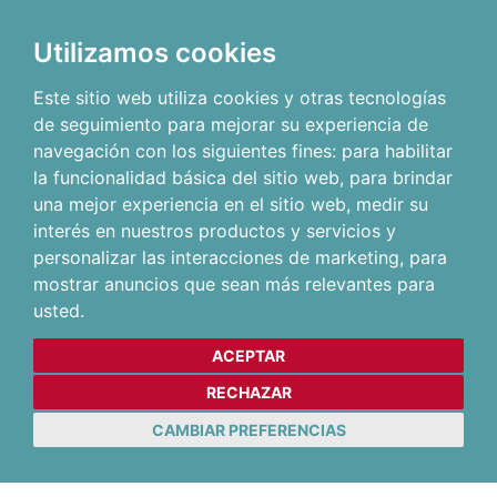
Utilizamos cookies
Este sitio web utiliza cookies y otras tecnologías
de seguimiento para mejorar su experiencia de
navegación con los siguientes fines:
para habilitar
la funcionalidad básica del sitio web
,
para brindar
una mejor experiencia en el sitio web
,
medir su
interés en nuestros productos y servicios y
personalizar las interacciones de marketing
,
para
mostrar anuncios que sean más relevantes para
usted
.
ACEPTAR
RECHAZAR
CAMBIAR PREFERENCIAS