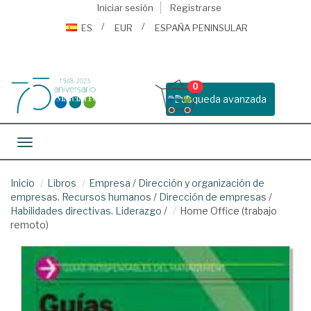
Iniciar sesión
Registrarse
ES
EUR
ESPAÑA PENINSULAR
0
Busqueda avanzada
Toggle navigation
Inicio
Libros
Empresa
/
Dirección y organización de
empresas. Recursos humanos
/
Dirección de empresas
/
Habilidades directivas. Liderazgo
/
Home Office (trabajo
remoto)