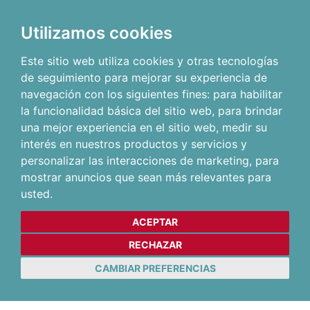
Utilizamos cookies
Este sitio web utiliza cookies y otras tecnologías
de seguimiento para mejorar su experiencia de
navegación con los siguientes fines:
para habilitar
la funcionalidad básica del sitio web
,
para brindar
una mejor experiencia en el sitio web
,
medir su
interés en nuestros productos y servicios y
personalizar las interacciones de marketing
,
para
mostrar anuncios que sean más relevantes para
usted
.
ACEPTAR
RECHAZAR
CAMBIAR PREFERENCIAS