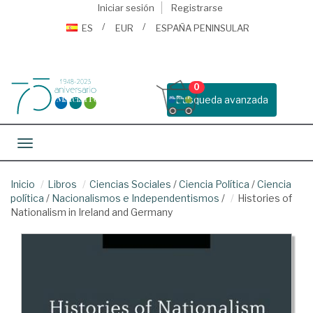
Iniciar sesión
Registrarse
ES
EUR
ESPAÑA PENINSULAR
0
Busqueda avanzada
Toggle navigation
Inicio
Libros
Ciencias Sociales
/
Ciencia Política
/
Ciencia
política
/
Nacionalismos e Independentismos
/
Histories of
Nationalism in Ireland and Germany