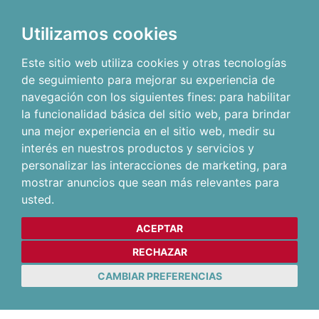
Utilizamos cookies
Este sitio web utiliza cookies y otras tecnologías
de seguimiento para mejorar su experiencia de
navegación con los siguientes fines:
para habilitar
la funcionalidad básica del sitio web
,
para brindar
una mejor experiencia en el sitio web
,
medir su
interés en nuestros productos y servicios y
personalizar las interacciones de marketing
,
para
mostrar anuncios que sean más relevantes para
usted
.
ACEPTAR
RECHAZAR
CAMBIAR PREFERENCIAS