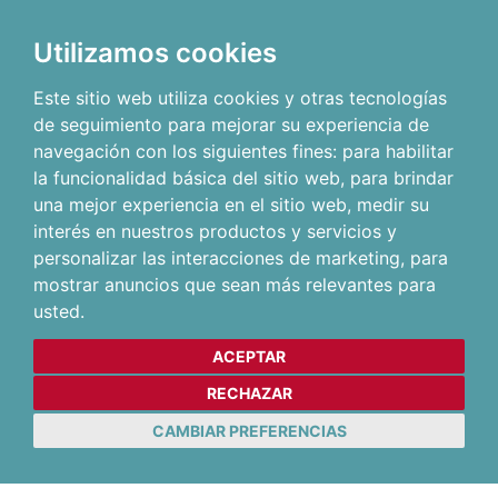
Utilizamos cookies
Este sitio web utiliza cookies y otras tecnologías
de seguimiento para mejorar su experiencia de
navegación con los siguientes fines:
para habilitar
la funcionalidad básica del sitio web
,
para brindar
una mejor experiencia en el sitio web
,
medir su
interés en nuestros productos y servicios y
personalizar las interacciones de marketing
,
para
mostrar anuncios que sean más relevantes para
usted
.
ACEPTAR
RECHAZAR
CAMBIAR PREFERENCIAS