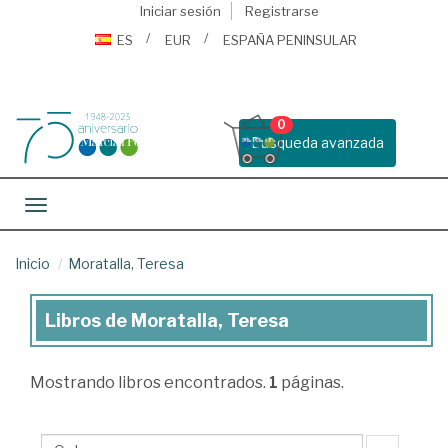
Iniciar sesión
Registrarse
ES
EUR
ESPAÑA PENINSULAR
0
Busqueda avanzada
Toggle navigation
Inicio
Moratalla, Teresa
Libros de Moratalla, Teresa
Libros
de
Mostrando
libros encontrados.
1
páginas.
Moratalla,
Teresa