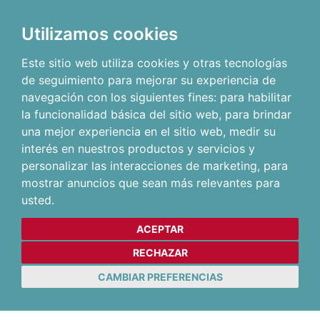
Utilizamos cookies
Este sitio web utiliza cookies y otras tecnologías
de seguimiento para mejorar su experiencia de
navegación con los siguientes fines:
para habilitar
la funcionalidad básica del sitio web
,
para brindar
una mejor experiencia en el sitio web
,
medir su
interés en nuestros productos y servicios y
personalizar las interacciones de marketing
,
para
mostrar anuncios que sean más relevantes para
usted
.
ACEPTAR
RECHAZAR
CAMBIAR PREFERENCIAS