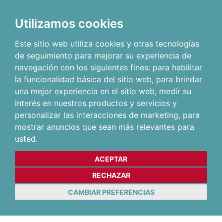
Utilizamos cookies
Este sitio web utiliza cookies y otras tecnologías
de seguimiento para mejorar su experiencia de
navegación con los siguientes fines:
para habilitar
la funcionalidad básica del sitio web
,
para brindar
una mejor experiencia en el sitio web
,
medir su
interés en nuestros productos y servicios y
personalizar las interacciones de marketing
,
para
mostrar anuncios que sean más relevantes para
usted
.
ACEPTAR
RECHAZAR
CAMBIAR PREFERENCIAS