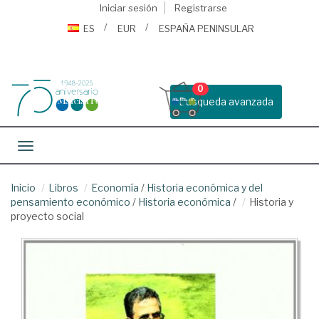
Iniciar sesión
Registrarse
ES
EUR
ESPAÑA PENINSULAR
0
Busqueda avanzada
Toggle navigation
Inicio
Libros
Economía
/
Historia económica y del
pensamiento económico
/
Historia económica
/
Historia y
proyecto social