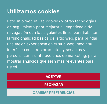
Utilizamos cookies
Este sitio web utiliza cookies y otras tecnologías
de seguimiento para mejorar su experiencia de
navegación con los siguientes fines:
para habilitar
la funcionalidad básica del sitio web
,
para brindar
una mejor experiencia en el sitio web
,
medir su
interés en nuestros productos y servicios y
personalizar las interacciones de marketing
,
para
mostrar anuncios que sean más relevantes para
usted
.
ACEPTAR
RECHAZAR
CAMBIAR PREFERENCIAS