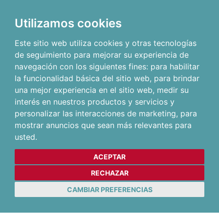
Utilizamos cookies
Este sitio web utiliza cookies y otras tecnologías
de seguimiento para mejorar su experiencia de
navegación con los siguientes fines:
para habilitar
la funcionalidad básica del sitio web
,
para brindar
una mejor experiencia en el sitio web
,
medir su
interés en nuestros productos y servicios y
personalizar las interacciones de marketing
,
para
mostrar anuncios que sean más relevantes para
usted
.
ACEPTAR
RECHAZAR
CAMBIAR PREFERENCIAS