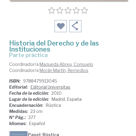
Historia del Derecho y de las
Instituciones
parte práctica
Coordinador/a
Maqueda Abreu, Consuelo
Coordinador/a
Morán Martín, Remedios
ISBN:
9788479913045
Editorial:
Editorial Universitas
Fecha de la edición:
2010
Lugar de la edición:
Madrid. España
Encuadernación:
Rústica
Medidas:
23 cm
Nº Pág.:
377
Idiomas:
Español
Papel: Rústica