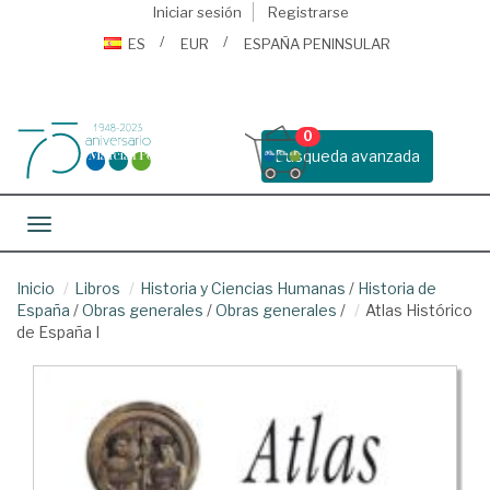
Iniciar sesión
Registrarse
ES
EUR
ESPAÑA PENINSULAR
0
Busqueda avanzada
Toggle navigation
Inicio
Libros
Historia y Ciencias Humanas
/
Historia de
España
/
Obras generales
/
Obras generales
/
Atlas Histórico
de España I