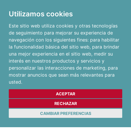
Utilizamos cookies
Este sitio web utiliza cookies y otras tecnologías
de seguimiento para mejorar su experiencia de
navegación con los siguientes fines:
para habilitar
la funcionalidad básica del sitio web
,
para brindar
una mejor experiencia en el sitio web
,
medir su
interés en nuestros productos y servicios y
personalizar las interacciones de marketing
,
para
mostrar anuncios que sean más relevantes para
usted
.
ACEPTAR
RECHAZAR
CAMBIAR PREFERENCIAS