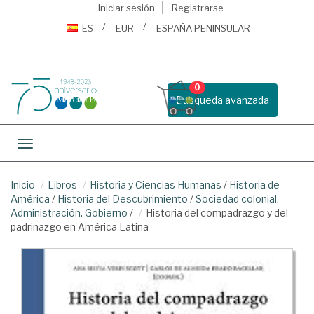
Iniciar sesión
Registrarse
ES
EUR
ESPAÑA PENINSULAR
0
Busqueda avanzada
Toggle navigation
Inicio
Libros
Historia y Ciencias Humanas
/
Historia de
América
/
Historia del Descubrimiento
/
Sociedad colonial.
Administración. Gobierno
/
Historia del compadrazgo y del
padrinazgo en América Latina