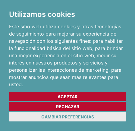
Utilizamos cookies
Este sitio web utiliza cookies y otras tecnologías
de seguimiento para mejorar su experiencia de
navegación con los siguientes fines:
para habilitar
la funcionalidad básica del sitio web
,
para brindar
una mejor experiencia en el sitio web
,
medir su
interés en nuestros productos y servicios y
personalizar las interacciones de marketing
,
para
mostrar anuncios que sean más relevantes para
usted
.
ACEPTAR
RECHAZAR
CAMBIAR PREFERENCIAS