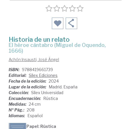
Historia de un relato
el héroe cántabro (Miguel de Oquendo,
1666)
Achón Insausti, José Ángel
ISBN:
9788419661739
Editorial:
Sílex Ediciones
Fecha de la edición:
2024
Lugar de la edición:
Madrid. España
Colección:
Sílex Universidad
Encuadernación:
Rústica
Medidas:
24 cm
Nº Pág.:
208
Idiomas:
Español
Papel: Rústica