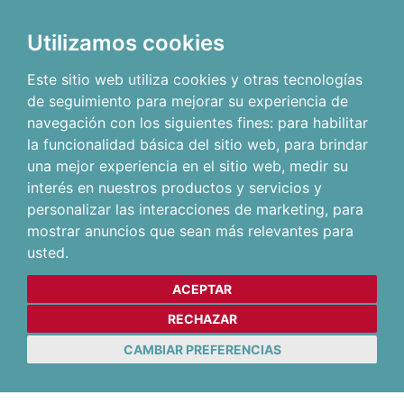
Utilizamos cookies
Este sitio web utiliza cookies y otras tecnologías
de seguimiento para mejorar su experiencia de
navegación con los siguientes fines:
para habilitar
la funcionalidad básica del sitio web
,
para brindar
una mejor experiencia en el sitio web
,
medir su
interés en nuestros productos y servicios y
personalizar las interacciones de marketing
,
para
mostrar anuncios que sean más relevantes para
usted
.
ACEPTAR
RECHAZAR
CAMBIAR PREFERENCIAS