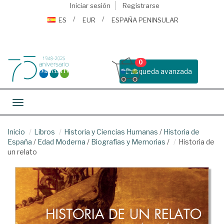
Iniciar sesión
Registrarse
ES
EUR
ESPAÑA PENINSULAR
0
Busqueda avanzada
Toggle navigation
Inicio
Libros
Historia y Ciencias Humanas
/
Historia de
España
/
Edad Moderna
/
Biografías y Memorias
/
Historia de
un relato