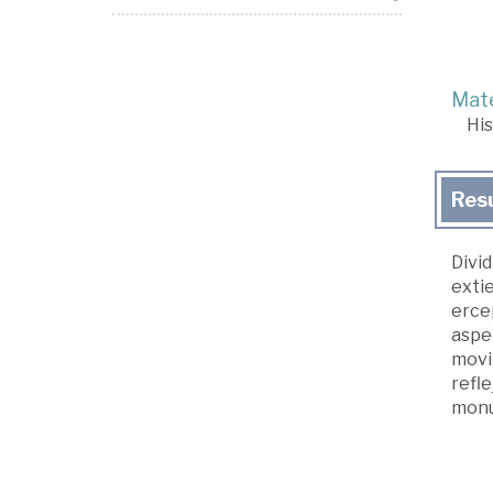
Mate
His
Res
Divid
extie
ercep
aspe
movi
refle
monum