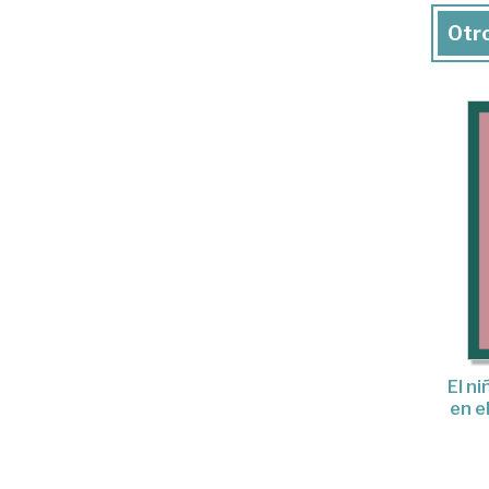
Otro
El ni
en e