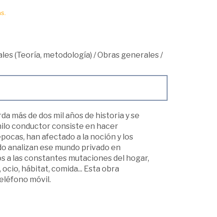
s.
les (Teoría, metodología)
/
Obras generales
/
rda más de dos mil años de historia y se
hilo conductor consiste en hacer
 épocas, han afectado a la noción y los
odo analizan ese mundo privado en
s a las constantes mutaciones del hogar,
 ocio, hábitat, comida... Esta obra
eléfono móvil.