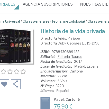
ORIALES
AGENCIA
SUSCRIPCIONES
NUESTRAS
LI
ria Universal
/
Obras generales (Teoría, metodología)
/
Obras gener
Historia de la vida privada
Director/a
Ariès, Philippe
Director/a
Duby, Georges (1919-1996)
ISBN:
9788430699483
Editorial:
Editorial Taurus
Fecha de la edición:
2017
Lugar de la edición:
Madrid. España
Encuadernación:
Cartoné
Medidas:
22 cm
Volumen:
5 Vols.
Nº Pág.:
3220
Idiomas:
Español
Papel: Cartoné
75,90 €