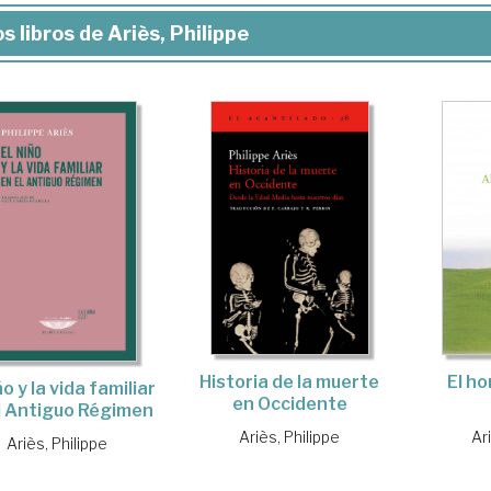
s libros de Ariès, Philippe
El h
Historia de la muerte
ño y la vida familiar
en Occidente
l Antiguo Régimen
Ar
Ariès, Philippe
Ariès, Philippe