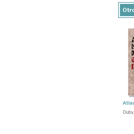
Otro
Atla
Duby,