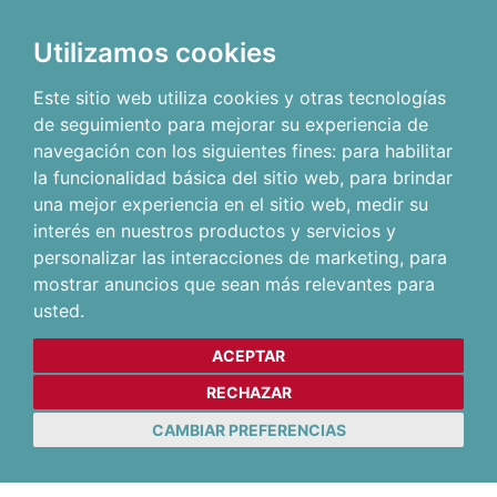
Utilizamos cookies
Este sitio web utiliza cookies y otras tecnologías
de seguimiento para mejorar su experiencia de
navegación con los siguientes fines:
para habilitar
la funcionalidad básica del sitio web
,
para brindar
una mejor experiencia en el sitio web
,
medir su
interés en nuestros productos y servicios y
personalizar las interacciones de marketing
,
para
mostrar anuncios que sean más relevantes para
usted
.
ACEPTAR
RECHAZAR
CAMBIAR PREFERENCIAS