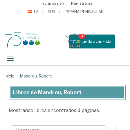
Iniciar sesión
Registrarse
ES
EUR
ESPAÑA PENINSULAR
0
Busqueda avanzada
Toggle navigation
Inicio
Mandrou, Robert
Libros de Mandrou, Robert
Libros
de
Mostrando
libros encontrados.
1
páginas.
Mandrou,
Robert