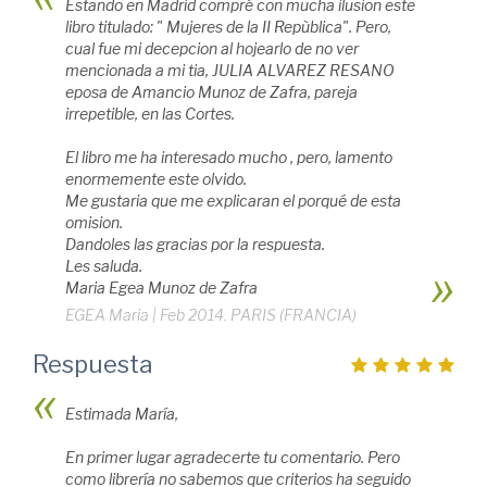
Estando en Madrid compré con mucha ilusion este
libro titulado: " Mujeres de la II Repùblica". Pero,
cual fue mi decepcion al hojearlo de no ver
mencionada a mi tia, JULIA ALVAREZ RESANO
eposa de Amancio Munoz de Zafra, pareja
irrepetible, en las Cortes.
El libro me ha interesado mucho , pero, lamento
enormemente este olvido.
Me gustaria que me explicaran el porqué de esta
omision.
Dandoles las gracias por la respuesta.
Les saluda.
Maria Egea Munoz de Zafra
EGEA Maria
|
Feb 2014. PARIS (FRANCIA)
Respuesta
Estimada María,
En primer lugar agradecerte tu comentario. Pero
como librería no sabemos que criterios ha seguido