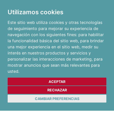
Utilizamos cookies
Este sitio web utiliza cookies y otras tecnologías
de seguimiento para mejorar su experiencia de
navegación con los siguientes fines:
para habilitar
la funcionalidad básica del sitio web
,
para brindar
una mejor experiencia en el sitio web
,
medir su
interés en nuestros productos y servicios y
personalizar las interacciones de marketing
,
para
mostrar anuncios que sean más relevantes para
usted
.
ACEPTAR
RECHAZAR
CAMBIAR PREFERENCIAS