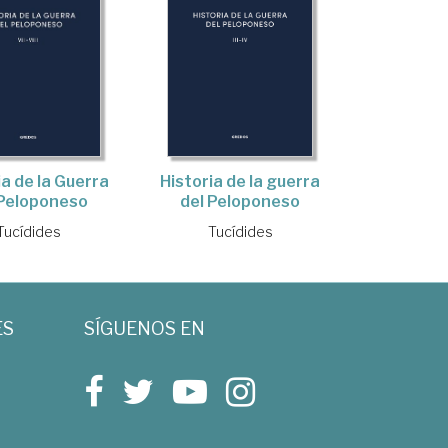
ia de la Guerra
Historia de la guerra
 Peloponeso
del Peloponeso
Tucídides
Tucídides
ES
SÍGUENOS EN