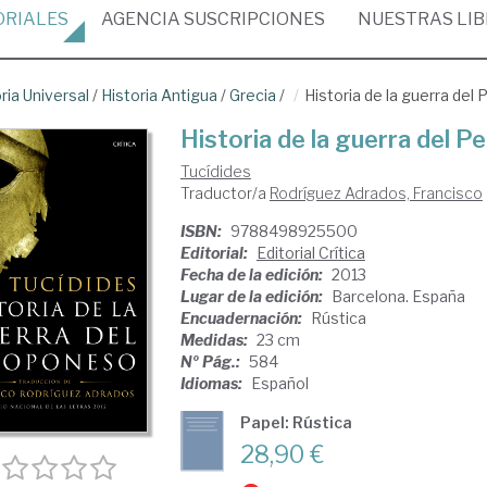
ORIALES
AGENCIA
SUSCRIPCIONES
NUESTRAS
LI
ria Universal
/
Historia Antigua
/
Grecia
/
Historia de la guerra del
Historia de la guerra del 
Tucídides
Traductor/a
Rodríguez Adrados, Francisco
ISBN:
9788498925500
Editorial:
Editorial Crítica
Fecha de la edición:
2013
Lugar de la edición:
Barcelona. España
Encuadernación:
Rústica
Medidas:
23 cm
Nº Pág.:
584
Idiomas:
Español
Papel: Rústica
28,90 €