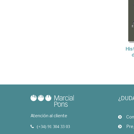
His
¿DUD
Atención al cliente
Com
Pre
(+34) 91 304 33 03