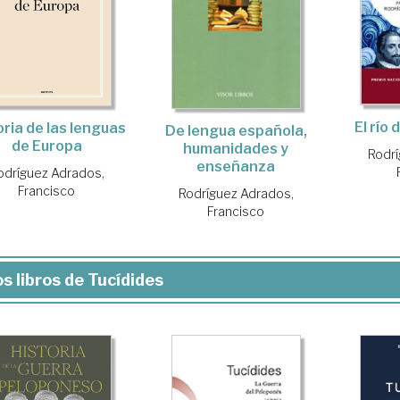
El río 
oria de las lenguas
De lengua española,
de Europa
humanidades y
Rodrí
enseñanza
odríguez Adrados,
Francisco
Rodríguez Adrados,
Francisco
s libros de Tucídides