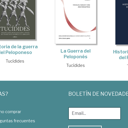
toria de la guerra
La Guerra del
Histor
del Peloponeso
Peloponés
del
Tucídides
Tucídides
AS?
BOLETÍN DE NOVEDAD
o comprar
guntas frecuentes