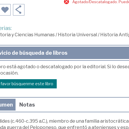
Agotado/Descatalogado. Puede 
rias:
toria y Ciencias Humanas
/
Historia Universal
/
Historia Ant
vicio de búsqueda de libros
bro está agotado o descatalogado por la editorial. Si lo des
 ocasión.
r favor búsquenme este libro
umen
Notas
ides (c.460-c.395 a.C.), miembro de una familia aristocráti
ada guerra del Peloponeso, que enfrentó a atenienses y espa