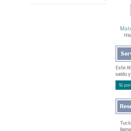
Mate
His
Ser
Este li
saldo y
Sí, po
Res
Tucíd
llam