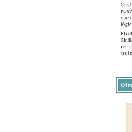
Crist
nuev
que n
lógic
El re
Sicil
narra
trata
Otro