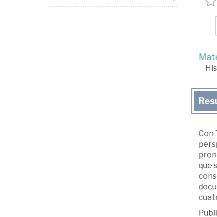
Mate
His
Res
Con T
pers
pront
que s
conse
docum
cuatr
Publi