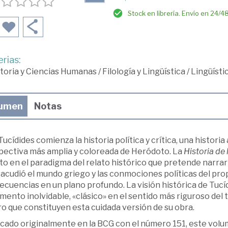
Stock en librería. Envío en 24/4
rias:
toria y Ciencias Humanas
/
Filología y Lingüística
/
Lingüísti
umen
Notas
ucídides comienza la historia política y crítica, una historia
pectiva más amplia y coloreada de Heródoto. La
Historia de
o en el paradigma del relato histórico que pretende narrar
acudió el mundo griego y las conmociones políticas del propi
cuencias en un plano profundo. La visión histórica de Tucídi
ento inolvidable, «clásico» en el sentido más riguroso del 
o que constituyen esta cuidada versión de su obra.
cado originalmente en la BCG con el número 151, este volume