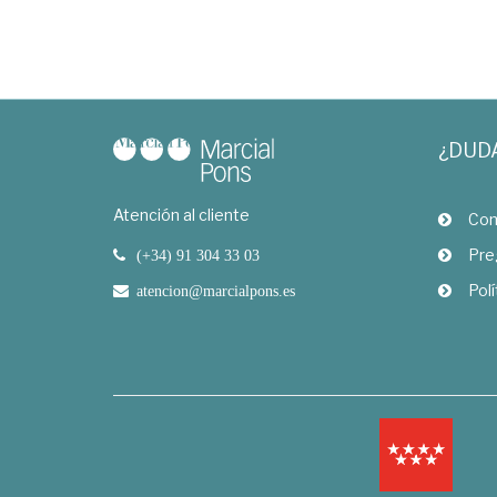
¿DUD
Atención al cliente
Com
Pre
(+34) 91 304 33 03
Polí
atencion@marcialpons.es