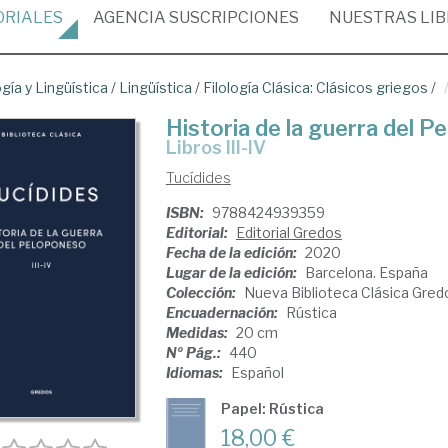
ORIALES
AGENCIA
SUSCRIPCIONES
NUESTRAS
LI
ogía y Lingüística
/
Lingüística
/
Filología Clásica: Clásicos griegos
/
Historia de la guerra del 
Libros III-IV
Tucídides
ISBN:
9788424939359
Editorial:
Editorial Gredos
Fecha de la edición:
2020
Lugar de la edición:
Barcelona. España
Colección:
Nueva Biblioteca Clásica Gred
Encuadernación:
Rústica
Medidas:
20 cm
Nº Pág.:
440
Idiomas:
Español
Papel: Rústica
18,00 €