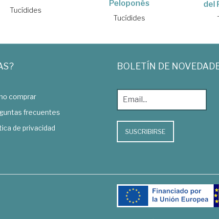
Peloponés
del
Tucídides
Tucídides
AS?
BOLETÍN DE NOVEDAD
o comprar
guntas frecuentes
tica de privacidad
SUSCRIBIRSE