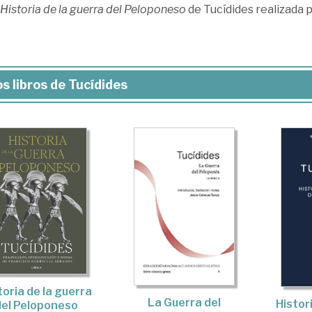
Historia de la guerra del Peloponeso
de Tucídides realizada 
s libros de Tucídides
toria de la guerra
La Guerra del
Histor
del Peloponeso