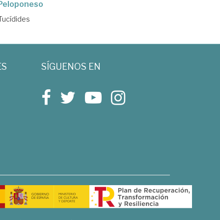
 Peloponeso
Tucídides
ES
SÍGUENOS EN