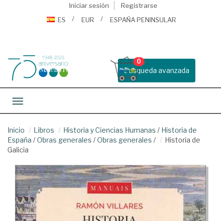
Iniciar sesión
Registrarse
ES
EUR
ESPAÑA PENINSULAR
0
Busqueda avanzada
Toggle navigation
Inicio
Libros
Historia y Ciencias Humanas
/
Historia de
España
/
Obras generales
/
Obras generales
/
Historia de
Galicia