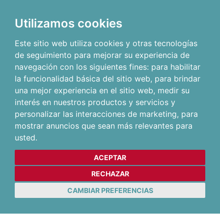
Utilizamos cookies
Este sitio web utiliza cookies y otras tecnologías
de seguimiento para mejorar su experiencia de
navegación con los siguientes fines:
para habilitar
la funcionalidad básica del sitio web
,
para brindar
una mejor experiencia en el sitio web
,
medir su
interés en nuestros productos y servicios y
personalizar las interacciones de marketing
,
para
mostrar anuncios que sean más relevantes para
usted
.
ACEPTAR
RECHAZAR
CAMBIAR PREFERENCIAS