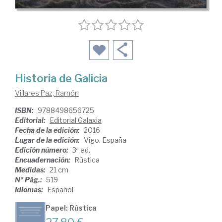
Historia de Galicia
Villares Paz, Ramón
ISBN:
9788498656725
Editorial:
Editorial Galaxia
Fecha de la edición:
2016
Lugar de la edición:
Vigo. España
Edición número:
3ª ed.
Encuadernación:
Rústica
Medidas:
21 cm
Nº Pág.:
519
Idiomas:
Español
Papel: Rústica