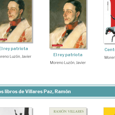
El rey patriota
Cent
El rey patriota
reno Luzón, Javier
Moren
Moreno Luzón, Javier
s libros de Villares Paz, Ramón