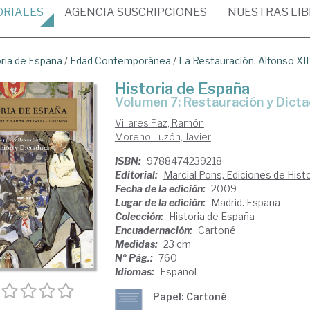
ORIALES
AGENCIA
SUSCRIPCIONES
NUESTRAS
LI
oria de España
/
Edad Contemporánea
/
La Restauración. Alfonso XII
Historia de España
Volumen 7: Restauración y Dict
Villares Paz, Ramón
Moreno Luzón, Javier
ISBN:
9788474239218
Editorial:
Marcial Pons, Ediciones de Histo
Fecha de la edición:
2009
Lugar de la edición:
Madrid. España
Colección:
Historia de España
Encuadernación:
Cartoné
Medidas:
23 cm
Nº Pág.:
760
Idiomas:
Español
Papel: Cartoné