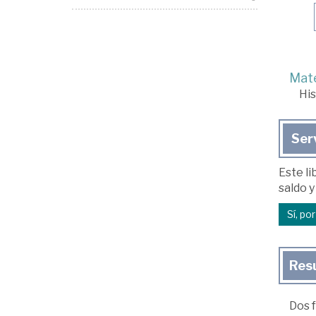
Mate
His
Ser
Este li
saldo y
Sí, po
Res
Dos f