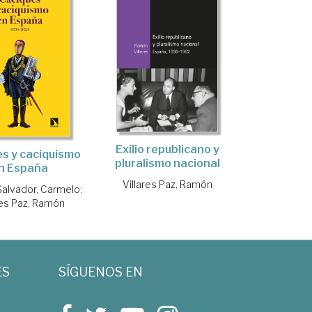
Exilio republicano y
s y caciquismo
pluralismo nacional
n España
Villares Paz, Ramón
alvador, Carmelo
;
res Paz, Ramón
ES
SÍGUENOS EN