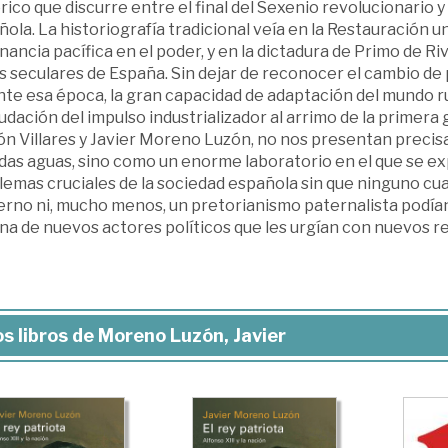
rico que discurre entre el final del Sexenio revolucionario
ola. La historiografía tradicional veía en la Restauración un
nancia pacífica en el poder, y en la dictadura de Primo de Ri
s seculares de España. Sin dejar de reconocer el cambio d
te esa época, la gran capacidad de adaptación del mundo rural
dación del impulso industrializador al arrimo de la primera
n Villares y Javier Moreno Luzón, no nos presentan preci
idas aguas, sino como un enorme laboratorio en el que se e
emas cruciales de la sociedad española sin que ninguno cuaj
erno ni, mucho menos, un pretorianismo paternalista podían
na de nuevos actores políticos que les urgían con nuevos re
s libros de Moreno Luzón, Javier