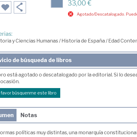
33,00 €
Agotado/Descatalogado. Puede 
rias:
toria y Ciencias Humanas
/
Historia de España
/
Edad Conte
vicio de búsqueda de libros
bro está agotado o descatalogado por la editorial. Si lo des
 ocasión.
r favor búsquenme este libro
umen
Notas
ormas políticas muy distintas, una monarquía constitucional 