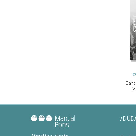
c
Baha
V
¿DUD