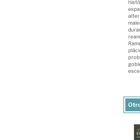
histó
españ
alter
male
duran
reanu
Ramó
plác
probl
gobi
esce
Otro