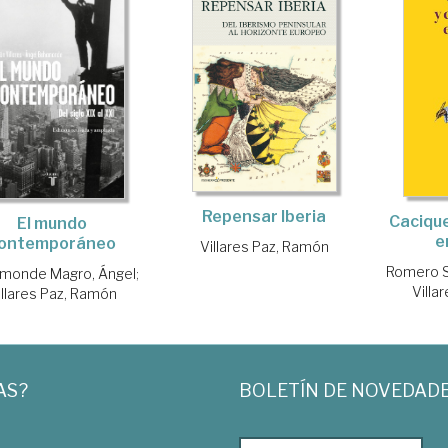
Repensar Iberia
Cacique
El mundo
e
ontemporáneo
Villares Paz, Ramón
Romero S
monde Magro, Ángel
;
Villa
illares Paz, Ramón
AS?
BOLETÍN DE NOVEDAD