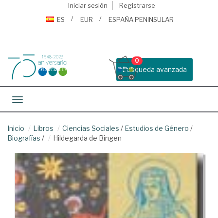
Iniciar sesión
Registrarse
ES
EUR
ESPAÑA PENINSULAR
0
Busqueda avanzada
Toggle navigation
Inicio
Libros
Ciencias Sociales
/
Estudios de Género
/
Biografías
/
Hildegarda de Bingen