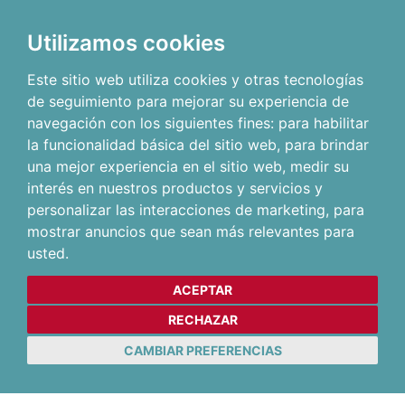
Utilizamos cookies
Este sitio web utiliza cookies y otras tecnologías
de seguimiento para mejorar su experiencia de
navegación con los siguientes fines:
para habilitar
la funcionalidad básica del sitio web
,
para brindar
una mejor experiencia en el sitio web
,
medir su
interés en nuestros productos y servicios y
personalizar las interacciones de marketing
,
para
mostrar anuncios que sean más relevantes para
usted
.
ACEPTAR
RECHAZAR
CAMBIAR PREFERENCIAS