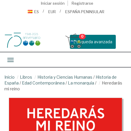
Iniciar sesión
Registrarse
ES
EUR
ESPAÑA PENINSULAR
0
Busqueda avanzada
Toggle navigation
Inicio
Libros
Historia y Ciencias Humanas
/
Historia de
España
/
Edad Contemporánea
/
La monarquía
/
Heredarás
mi reino