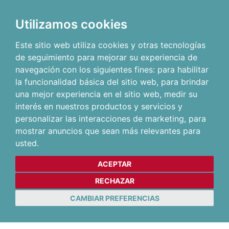
Utilizamos cookies
Este sitio web utiliza cookies y otras tecnologías
de seguimiento para mejorar su experiencia de
navegación con los siguientes fines:
para habilitar
la funcionalidad básica del sitio web
,
para brindar
una mejor experiencia en el sitio web
,
medir su
interés en nuestros productos y servicios y
personalizar las interacciones de marketing
,
para
mostrar anuncios que sean más relevantes para
usted
.
ACEPTAR
RECHAZAR
CAMBIAR PREFERENCIAS