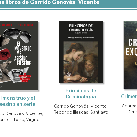
s libros de Garrido Genovés, Vicente
Principios de
Crímen
Criminología
l monstruo y el
sesino en serie
Abarca
Garrido Genovés, Vicente
;
Geno
Redondo Illescas, Santiago
ido Genovés, Vicente
;
orre Latorre, Virgilio