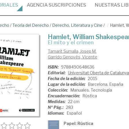
ORIALES
AGENCIA
SUSCRIPCIONES
NUESTRAS
LI
recho
/
Teoría del Derecho
/
Derecho, Literatura y Cine
/
Hamlet, W
Hamlet, William Shakespea
el mito y el crimen
Tamarit Sumalla, Josep M.
Garrido Genovés, Vicente
ISBN:
9788490648636
Editorial:
Universitat Oberta de Catalunya
Fecha de la edición:
2015
Lugar de la edición:
Barcelona. España
Colección:
Manuales. Tecnología
Encuadernación:
Rústica
Medidas:
22 cm
Nº Pág.:
283
Idiomas:
Español
Papel: Rústica