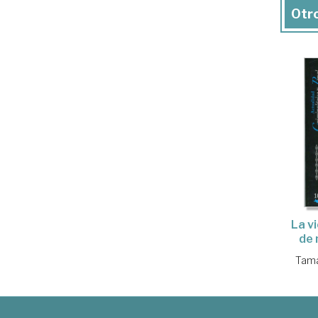
Otro
La v
de 
Tama