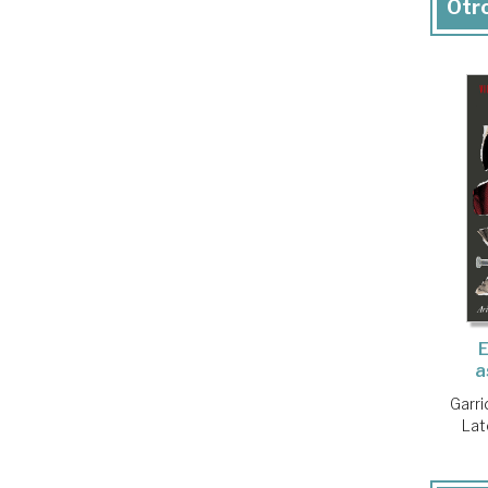
Otro
E
a
Garr
Lat