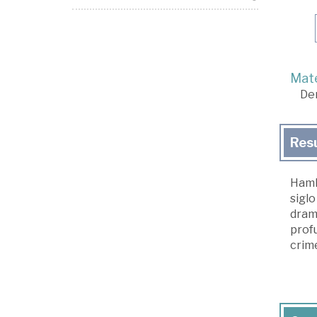
Mate
De
Res
Haml
siglo
drama
profu
crime