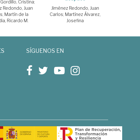
Gordillo, Cristina
;
Jiménez Redondo, Juan
z Redondo, Juan
Carlos
;
Martínez Álvarez,
os
;
Martín de la
Josefina
ia, Ricardo M.
ES
SÍGUENOS EN