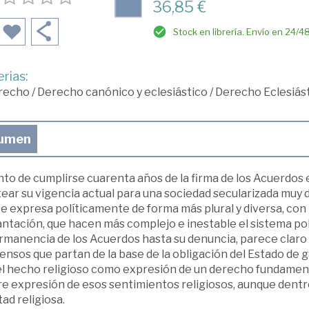
36,85 €
Stock en librería. Envío en 24/4
rias:
recho
/
Derecho canónico y eclesiástico
/
Derecho Eclesiást
umen
to de cumplirse cuarenta años de la firma de los Acuerdos en
ear su vigencia actual para una sociedad secularizada muy dif
e expresa políticamente de forma más plural y diversa, con 
antación, que hacen más complejo e inestable el sistema po
ermanencia de los Acuerdos hasta su denuncia, parece clar
nsos que partan de la base de la obligación del Estado de g
el hecho religioso como expresión de un derecho fundamenta
bre expresión de esos sentimientos religiosos, aunque dent
tad religiosa.