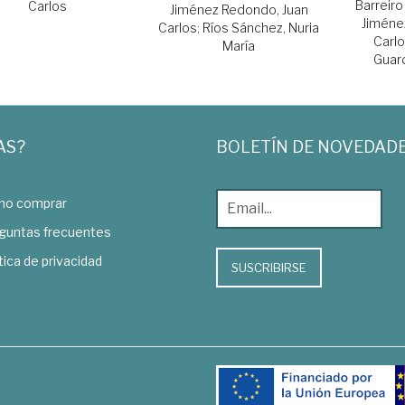
Barreiro 
Carlos
Jiménez Redondo, Juan
Jiméne
Carlos
;
Ríos Sánchez, Nuria
Carl
María
Guard
AS?
BOLETÍN DE NOVEDAD
o comprar
guntas frecuentes
tica de privacidad
SUSCRIBIRSE