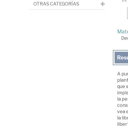
OTRAS CATEGORÍAS
Mate
De
Res
A pun
plant
que s
impl
la p
conse
vea 
la li
liber