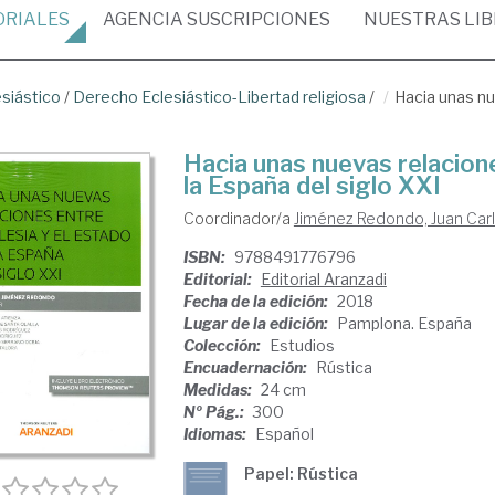
ORIALES
AGENCIA
SUSCRIPCIONES
NUESTRAS
LI
siástico
/
Derecho Eclesiástico-Libertad religiosa
/
Hacia unas nue
Hacia unas nuevas relacione
la España del siglo XXI
Coordinador/a
Jiménez Redondo, Juan Car
ISBN:
9788491776796
Editorial:
Editorial Aranzadi
Fecha de la edición:
2018
Lugar de la edición:
Pamplona. España
Colección:
Estudios
Encuadernación:
Rústica
Medidas:
24 cm
Nº Pág.:
300
Idiomas:
Español
Papel: Rústica