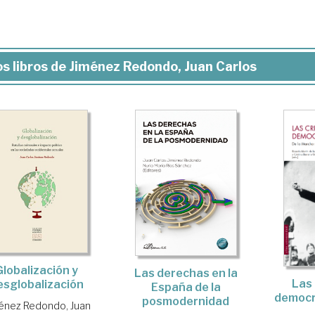
s libros de Jiménez Redondo, Juan Carlos
Globalización y
Las derechas en la
Las 
esglobalización
España de la
democra
posmodernidad
énez Redondo, Juan