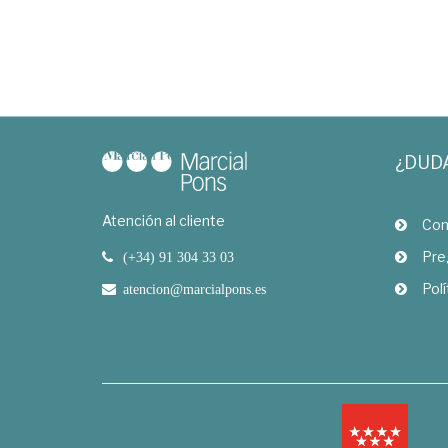
¿DUD
Atención al cliente
Com
Pre
(+34) 91 304 33 03
Polí
atencion@marcialpons.es