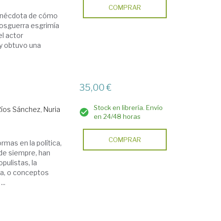
COMPRAR
a anécdota de cómo
posguerra esgrimía
el actor
y obtuvo una
35,00 €
Stock en librería. Envío
Ríos Sánchez, Nuria
en 24/48 horas
COMPRAR
mas en la política,
de siempre, han
pulistas, la
ria, o conceptos
..