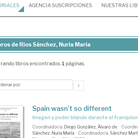
ORIALES
AGENCIA
SUSCRIPCIONES
NUESTRAS
LI
bros de Ríos Sánchez, Nuria María
ros
trando
libros encontrados.
1
páginas.
os
nchez,
ria
↑
ría
Spain wasn’t so different
Imagen y poder blando durante el franquis
Coordinador/a.
Diego González, Álvaro de
Coordin
Sánchez, Nuria María
Coordinador/a.
Sánchez Martí