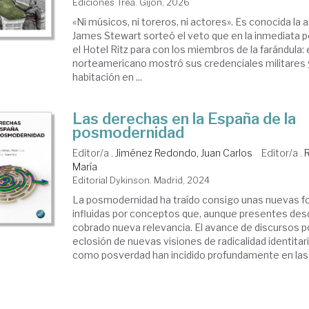
Ediciones Trea. Gijón, 2026
«Ni músicos, ni toreros, ni actores». Es conocida l
James Stewart sorteó el veto que en la inmediata 
el Hotel Ritz para con los miembros de la farándula: 
norteamericano mostró sus credenciales militares 
habitación en ...
Las derechas en la España de la
posmodernidad
Editor/a .
Jiménez Redondo, Juan Carlos
Editor/a .
María
Editorial Dykinson. Madrid, 2024
La posmodernidad ha traído consigo unas nuevas for
influidas por conceptos que, aunque presentes des
cobrado nueva relevancia. El avance de discursos po
eclosión de nuevas visiones de radicalidad identita
como posverdad han incidido profundamente en las .