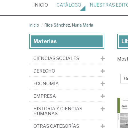
(CURRENT)
INICIO
CATÁLOGO
NUESTRAS
EDIT
Inicio
Ríos Sánchez, Nuria María
Materias
Li
Lib
de
CIENCIAS SOCIALES
Mos
Rí
Sá
DERECHO
Nu
ECONOMÍA
Ma
EMPRESA
HISTORIA Y CIENCIAS
HUMANAS
OTRAS CATEGORÍAS