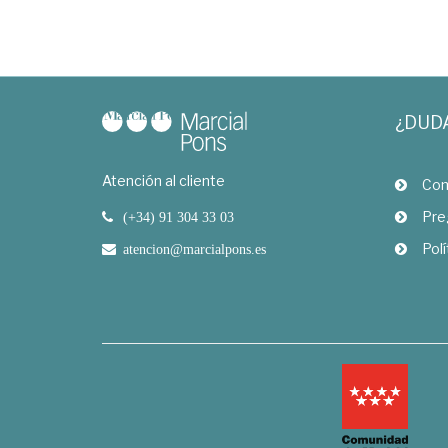
¿DUD
Atención al cliente
Com
Pre
(+34) 91 304 33 03
Polí
atencion@marcialpons.es