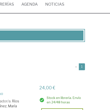
BRERÍAS
AGENDA
NOTICIAS
(current)
«
1
24,00 €
mo
Stock en librería. Envío
ador/a.
Ríos
en 24/48 horas
nez, María