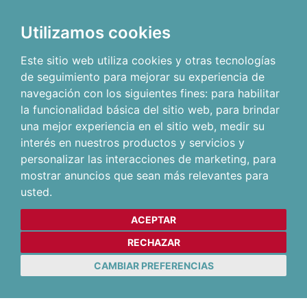
Utilizamos cookies
Este sitio web utiliza cookies y otras tecnologías
de seguimiento para mejorar su experiencia de
navegación con los siguientes fines:
para habilitar
la funcionalidad básica del sitio web
,
para brindar
una mejor experiencia en el sitio web
,
medir su
interés en nuestros productos y servicios y
personalizar las interacciones de marketing
,
para
mostrar anuncios que sean más relevantes para
usted
.
ACEPTAR
RECHAZAR
CAMBIAR PREFERENCIAS