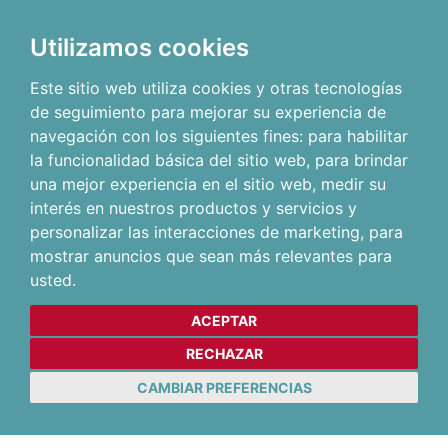
Utilizamos cookies
Este sitio web utiliza cookies y otras tecnologías
de seguimiento para mejorar su experiencia de
navegación con los siguientes fines:
para habilitar
la funcionalidad básica del sitio web
,
para brindar
una mejor experiencia en el sitio web
,
medir su
interés en nuestros productos y servicios y
personalizar las interacciones de marketing
,
para
mostrar anuncios que sean más relevantes para
usted
.
ACEPTAR
RECHAZAR
CAMBIAR PREFERENCIAS