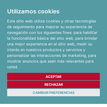
Utilizamos cookies
Este sitio web utiliza cookies y otras tecnologías
de seguimiento para mejorar su experiencia de
navegación con los siguientes fines:
para habilitar
la funcionalidad básica del sitio web
,
para brindar
una mejor experiencia en el sitio web
,
medir su
interés en nuestros productos y servicios y
personalizar las interacciones de marketing
,
para
mostrar anuncios que sean más relevantes para
usted
.
ACEPTAR
RECHAZAR
CAMBIAR PREFERENCIAS