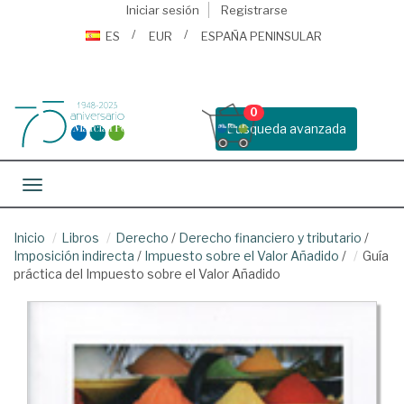
Iniciar sesión
Registrarse
ES
EUR
ESPAÑA PENINSULAR
0
Busqueda avanzada
Toggle navigation
Inicio
Libros
Derecho
/
Derecho financiero y tributario
/
Imposición indirecta
/
Impuesto sobre el Valor Añadido
/
Guía
práctica del Impuesto sobre el Valor Añadido